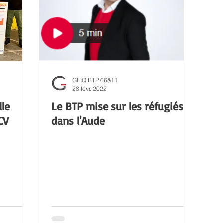
GEIQ BTP 66&11
28 févr. 2022
le
Le BTP mise sur les réfugiés
CV
dans l'Aude